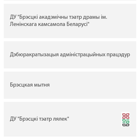
ДУ "Брэсцкі акадэмічны тэатр драмы ім.
Ленінскага камсамола Беларусі"
Дэбюракратызацыя адміністрацыйных працэдур
Брэсцкая мытня
ДУ "Брэсцкі тэатр лялек"