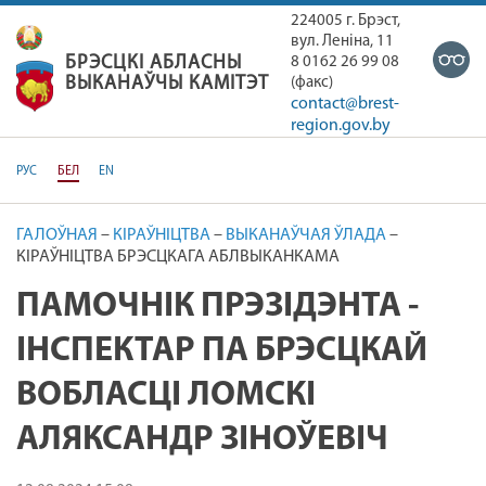
224005 г. Брэст,
вул. Ленiна, 11
БРЭСЦКІ АБЛАСНЫ
8 0162 26 99 08
БРЭСЦКІ АБЛАСНЫ ВЫКАНАЎЧЫ К
ВЫКАНАЎЧЫ КАМІТЭТ
(факс)
contact@brest-
region.gov.by
РУС
БЕЛ
EN
ГАЛОЎНАЯ
–
КІРАЎНІЦТВА
–
ВЫКАНАЎЧАЯ ЎЛАДА
–
КІРАЎНІЦТВА БРЭСЦКАГА АБЛВЫКАНКАМА
ПАМОЧНІК ПРЭЗІДЭНТА -
ІНСПЕКТАР ПА БРЭСЦКАЙ
ВОБЛАСЦІ ЛОМСКІ
АЛЯКСАНДР ЗІНОЎЕВІЧ