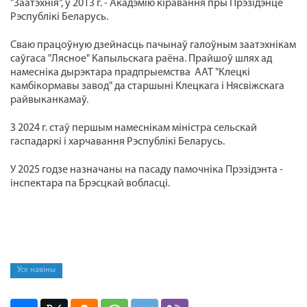
"Заатэхнія", у 2013 г. - Акадэмію кіравання пры Прэзідэнце
Рэспублікі Беларусь.
Сваю працоўную дзейнасць пачынаў галоўным заатэхнікам
саўгаса "Лясное" Капыльскага раёна. Прайшоў шлях ад
намесніка дырэктара прадпрыемства ААТ "Клецкі
камбікормавы завод" да старшыні Клецкага і Нясвіжскага
райвыканкамаў.
З 2024 г. стаў першым намеснікам міністра сельскай
гаспадаркі і харчавання Рэспублікі Беларусь.
У 2025 годзе назначаны на пасаду памочніка Прэзідэнта -
інспектара па Брэсцкай вобласці.
Усе навіны