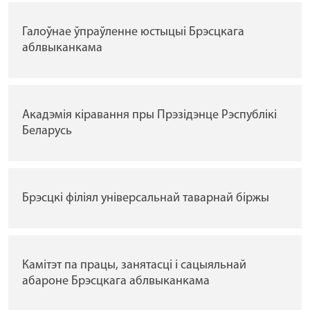
Галоўнае ўпраўленне юстыцыі Брэсцкага
аблвыканкама
Акадэмія кіравання пры Прэзідэнце Рэспублікі
Беларусь
Брэсцкі філіял універсальнай таварнай біржы
Камітэт па працы, занятасцi i сацыяльнай
абароне Брэсцкага аблвыканкама