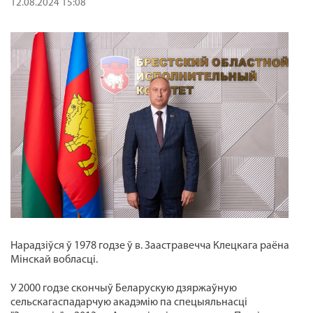
12.08.2024 15:08
Нарадзіўся ў 1978 годзе ў в. Заастравечча Клецкага раёна
Мінскай вобласці.
У 2000 годзе скончыў Беларускую дзяржаўную
сельскагаспадарчую акадэмію па спецыяльнасці