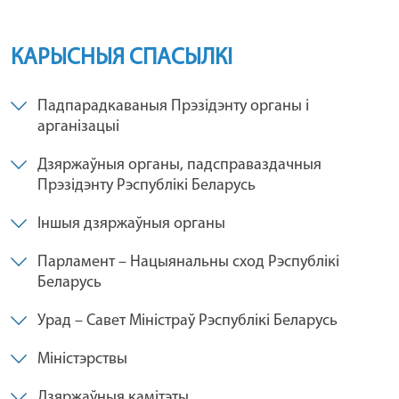
КАРЫСНЫЯ СПАСЫЛКІ
Падпарадкаваныя Прэзідэнту органы і
арганізацыі
Дзяржаўныя органы, падсправаздачныя
Прэзідэнту Рэспублікі Беларусь
Іншыя дзяржаўныя органы
Парламент – Нацыянальны сход Рэспублікі
Беларусь
Урад – Савет Міністраў Рэспублікі Беларусь
Міністэрствы
Дзяржаўныя камітэты