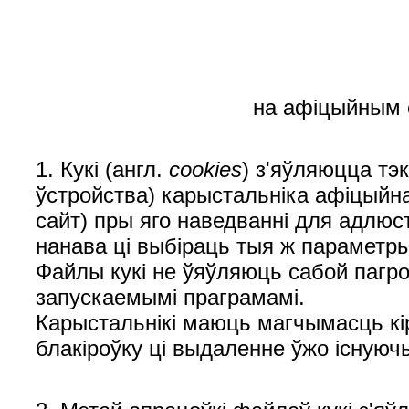
на афіцыйным с
1. Кукі (англ.
cookies
) з'яўляюцца т
ўстройства) карыстальніка афіцыйна
сайт) пры яго наведванні для адлю
нанава ці выбіраць тыя ж параметр
Файлы кукі не ўяўляюць сабой пагро
запускаемымі праграмамі.
Карыстальнікі маюць магчымасць кі
блакіроўку ці выдаленне ўжо існуюч