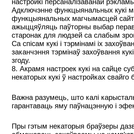
настройкі персаналізаванай рэкламы
Адключэнне функцыянальных кукі мо
функцыянальных магчымасцей сайта
ажыццяўляць паўторны выбар перава
старонак для людзей са слабым зро
Са спісам кукі і тэрмінамі іх захоў
заканчэння тэрмінаў захоўвання кук
згоду.
8. Акрамя настроек кукі на сайце су
некаторых кукі ў настройках свайго 
Важна разумець, што калі карыстал
гарантаваць яму паўнацэнную і эфе
Пры гэтым некаторыя браўзеры дазв