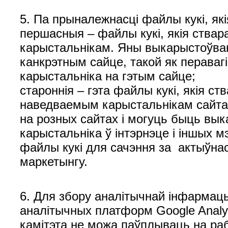
5. Па прыналежнасці файлы кукі, як
першасныя – файлы кукі, якія ствар
карыстальнікам. Яны выкарыстоўваю
канкрэтным сайце, такой як пераваг
карыстальніка на гэтым сайце;
староннія – гэта файлы кукі, якія ст
наведваемым карыстальнікам сайта
на розных сайтах і могуць быць вык
карыстальніка ў інтэрнэце і іншых м
файлы кукі для сачэння за актыўнас
маркетынгу.
6. Для збору аналітычнай інфармац
аналітычных платформ Google Analyt
камітэта не можа паўплываць на раб