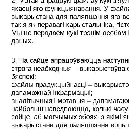
2. Мэтай апрацоўкі файлаў кукі з'я
якасці яго функцыянавання. У файл
выкарыстана для паляпшэння яго во
такія як перавагі карыстальніка, гіс
Мы не перадаём кукі трэцім асобам 
даных.
3. На сайце апрацоўваюцца наступны
строга неабходныя – выкарыстоўваю
бяспекі;
файлы прадукцыйнасці – выкарыстоў
дапаможнай інфармацыі;
аналітычныя і мэтавыя – дапамагаюц
найбольш наведваюцца, колькі часу
сайце, аб магчымых збоях, з якімі
выкарыстана для паляпшэння вопыту