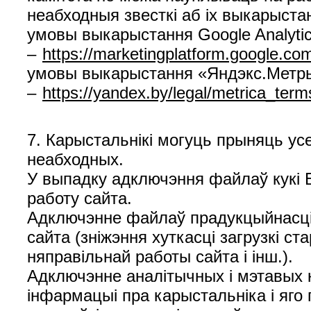
неабходныя звесткі аб іх выкарыст
умовы выкарыстання Google Analyti
–
https://marketingplatform.google.com
умовы выкарыстання «Яндэкс.Метр
–
https://yandex.by/legal/metrica_term
7. Карыстальнікі могуць прыняць усе
неабходных.
У выпадку адключэння файлаў кукі 
работу сайта.
Адключэнне файлаў прадукцыйнасці 
сайта (зніжэння хуткасці загрузкі 
няправільнай работы сайта і інш.).
Адключэнне аналітычных і мэтавых к
інфармацыі пра карыстальніка і яго