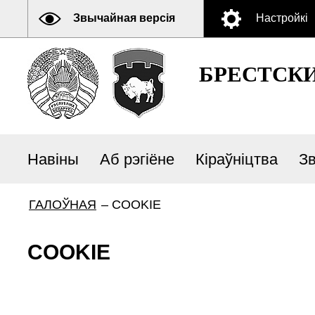
Звычайная версія
Настройкі
БРЕСТСК
Навіны
Аб рэгіёне
Кіраўніцтва
З
ГАЛОЎНАЯ
–
COOKIE
COOKIE