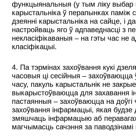
функцыянальныя (у тым ліку выбар 
карыстальніка ў перапынках паміж с
дзеянні карыстальніка на сайце, і
настройваць яго ў адпаведнасці з п
некласіфікаваныя – на гэты час не 
класіфікацыі.
4. Па тэрмінах захоўвання кукі дзел
часовыя ці сесійныя – захоўваюцца ў
часу, пакуль карыстальнік не закрые
выкарыстоўваюцца для захавання ін
пастаянныя – захоўваюцца на доўгі 
захоўвання інфармацыі, якая будзе 
змяшчаць інфармацыю аб перавагах 
магчымасць сачэння за паводзінамі 