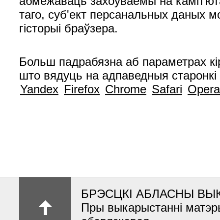
абмежаваць захоўваемы на камп’юта
таго, суб'ект персанальных даных 
гісторыі браўзера.
Больш падрабязна аб параметрах кі
што вядуць на адпаведныя старонкі
Yandex
Firefox
Chrome
Safari
Opera
БРЭСЦКІ АБЛАСНЫ ВЫ
Пры выкарыстанні матэр