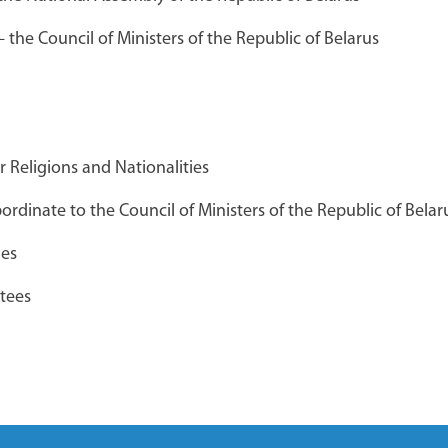
Брестский областной краеведчески
the Council of Ministers of the Republic of Belarus
музей
Брестский облпотребсоюз
r Religions and Nationalities
РЬКОГО
rdinate to the Council of Ministers of the Republic of Belar
ies
"Великий
Общереспубликанский
tees
банк вакансий