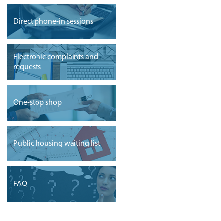
Direct phone-in sessions
Electronic complaints and
requests
One-stop shop
Public housing waiting list
FAQ