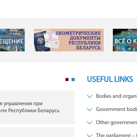
USEFUL LINKS
Bodies and organi
я управления при
ГУ "Брестская областна
Government bodies
те Республики Беларусь
филармония"
Other governmen
The parliament – 