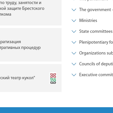
по труду, занятости и
ГУ Мемориальный
ой защите Брестского
комплекс «Брестская
The government – 
лкома
крепость-герой»
Ministries
State committees
Брестская областная
ратизация
Plenipotentiary fo
библиотека им. М. ГО
тративных процедур
Organizations subo
Councils of deput
Индустриальный парк 
Executive commit
камень"
тский театр кукол"