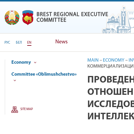
BREST REGIONAL EXECUTIVE
BREST REGIONAL EXECUTIVE
COMMITTEE
News
РУС
БЕЛ
EN
MAIN
–
ECONOMY
–
IN
Economy
КОММЕРЦИАЛИЗАЦИИ 
Committee «Oblimushchestvo»
ПРОВЕДЕ
ОТНОШЕНИ
ИССЛЕДОВ
SITE MAP
ИНТЕЛЛЕК