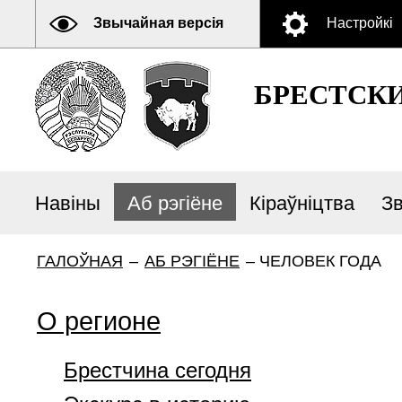
Звычайная версія
Настройкі
БРЕСТСК
Навіны
Аб рэгіёне
Кіраўніцтва
З
ГАЛОЎНАЯ
–
АБ РЭГІЁНЕ
–
ЧЕЛОВЕК ГОДА
О регионе
Брестчина сегодня