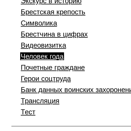
Экскурс в историю
Брестская крепость
Символика
Брестчина в цифрах
Видеовизитка
Человек года
Почетные граждане
Герои соцтруда
Банк данных воинских захоронен
Трансляция
Тест