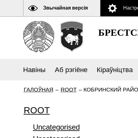
Звычайная версія
Настр
БРЕСТ
Навіны
Аб рэгіёне
Кіраўніцтва
ГАЛОЎНАЯ
–
ROOT
–
КОБРИНСКИЙ РАЙ
ROOT
Uncategorised