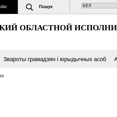
ойкі
Пошук
СКИЙ ОБЛАСТНОЙ ИСПОЛН
Звароты грамадзян і юрыдычных асоб
ОН