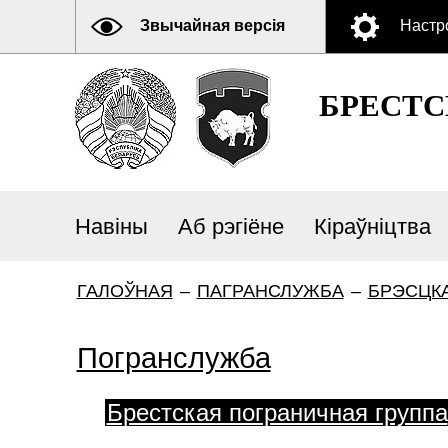
Звычайная версія
Настр
БРЕСТ
Навіны
Аб рэгіёне
Кіраўніцтва
ГАЛОЎНАЯ
–
ПАГРАНСЛУЖБА
–
БРЭСЦКА
Погранслужба
Брестская пограничная группа