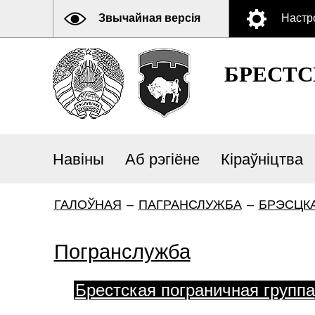
Звычайная версія
Настр
БРЕСТ
Навіны
Аб рэгіёне
Кіраўніцтва
ГАЛОЎНАЯ
–
ПАГРАНСЛУЖБА
–
БРЭСЦКА
Погранслужба
Брестская пограничная группа