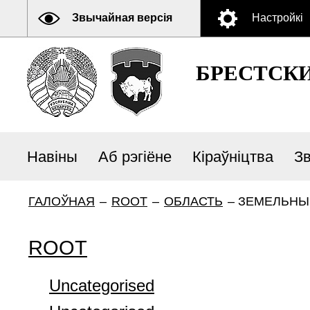
Звычайная версія
Настройкі
БРЕСТСК
Навіны
Аб рэгіёне
Кіраўніцтва
З
ГАЛОЎНАЯ
–
ROOT
–
ОБЛАСТЬ
–
ЗЕМЕЛЬНЫЕ
ROOT
Uncategorised