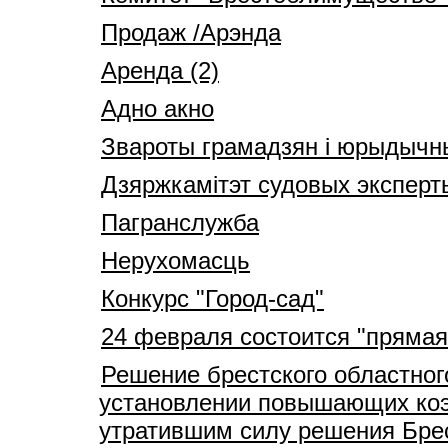
Продаж /Арэнда
Аренда (2)
Адно акно
Звароты грамадзян і юрыдычн
Дзяржкамітэт судовых эксперт
Пагранслужба
Нерухомасць
Конкурс "Город-сад"
24 февраля состоится "прямая
Решение брестского областног
установлении повышающих коэ
утратившим силу решения Брес