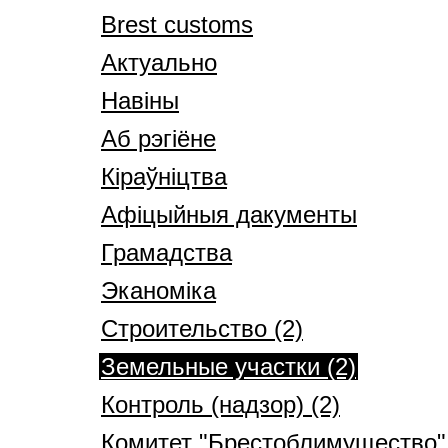
Brest customs
Актуально
Навіны
Аб рэгіёне
Кіраўніцтва
Афіцыйныя дакументы
Грамадства
Эканоміка
Строительство (2)
Земельные участки (2)
Контроль (надзор) (2)
Комитет "Брестоблимущество" 