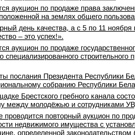
ится аукцион по продаже права заключе
положенной на землях общего пользован
рный день качества, а с 5 по 11 ноября
ство – это успех!».
ится аукцион по продаже государственн
го специализированного строительного 
ты послания Президента Республики Бе
циональному собранию Республики Бела
щадке Брестского гребного канала состо
лу между молодёжью и сотрудниками УВ
есте проводится повторный аукцион по пр
ости недвижимого имущества с установ
ине, определенной законодательством (