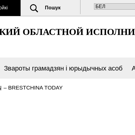
ойкі
Пошук
СКИЙ ОБЛАСТНОЙ ИСПОЛН
Звароты грамадзян і юрыдычных асоб
N
–
BRESTCHINA TODAY