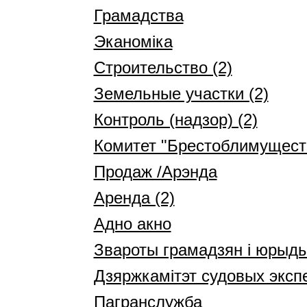
Грамадства
Эканоміка
Строительство (2)
Земельные участки (2)
Контроль (надзор) (2)
Комитет "Брестоблимуществ
Продаж /Арэнда
Аренда (2)
Адно акно
Звароты грамадзян і юрыд
Дзяржкамітэт судовых эксп
Пагранслужба