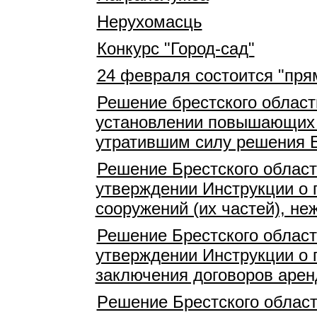
Нерухомасць
Конкурс "Город-сад"
24 февраля состоится "пря
Решение брестского област
установлении повышающих 
утратившим силу решения Б
Решение Брестского област
утверждении Инструкции о 
сооружений (их частей), н
Решение Брестского област
утверждении Инструкции о 
заключения договоров арен
Pешение Брестского област