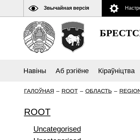
Звычайная версія
Настр
БРЕСТ
Навіны
Аб рэгіёне
Кіраўніцтва
ГАЛОЎНАЯ
–
ROOT
–
ОБЛАСТЬ
–
REGIO
ROOT
Uncategorised