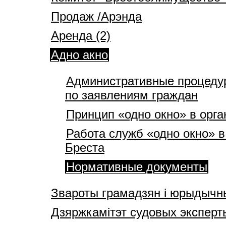
Продаж /Арэнда
Аренда (2)
Адно акно
Административные процеду
по заявлениям граждан
Принцип «одно окно» в орга
Работа служб «одно окно» в
Бреста
Нормативные документы
Звароты грамадзян і юрыдычн
Дзяржкамітэт судовых эксперт