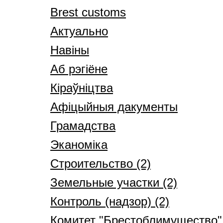
Brest customs
Актуально
Навіны
Аб рэгіёне
Кіраўніцтва
Афіцыйныя дакументы
Грамадства
Эканоміка
Строительство (2)
Земельные участки (2)
Контроль (надзор) (2)
Комитет "Брестоблимущество" 