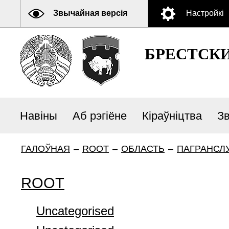
Звычайная версія
Настройкі
БРЕСТСК
Навіны
Аб рэгіёне
Кіраўніцтва
З
ГАЛОЎНАЯ
–
ROOT
–
ОБЛАСТЬ
–
ПАГРАНСЛ
ROOT
Uncategorised