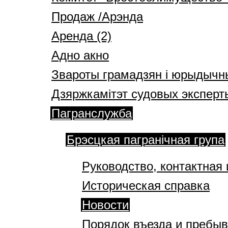
Продаж /Арэнда
Аренда (2)
Адно акно
Звароты грамадзян і юрыдычн
Дзяржкамітэт судовых эксперт
Пагранслужба
Брэсцкая пагранічная група
Руководство, контактна
Историческая справка
Новости
Порядок въезда и пребыв