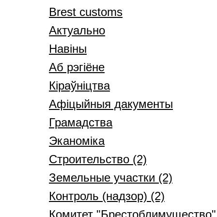
Brest customs
Актуально
Навіны
Аб рэгіёне
Кіраўніцтва
Афіцыйныя дакументы
Грамадства
Эканоміка
Строительство (2)
Земельные участки (2)
Контроль (надзор) (2)
Комитет "Брестоблимущество" 