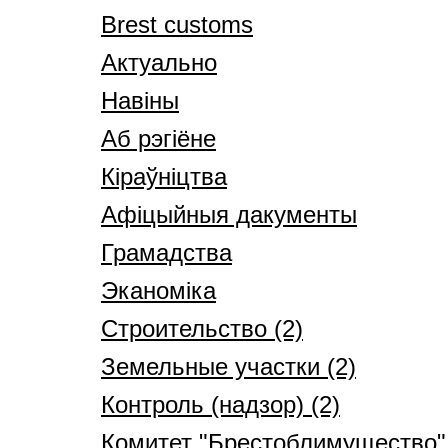
Brest customs
Актуально
Навіны
Аб рэгіёне
Кіраўніцтва
Афіцыйныя дакументы
Грамадства
Эканоміка
Строительство (2)
Земельные участки (2)
Контроль (надзор) (2)
Комитет "Брестоблимущество" 