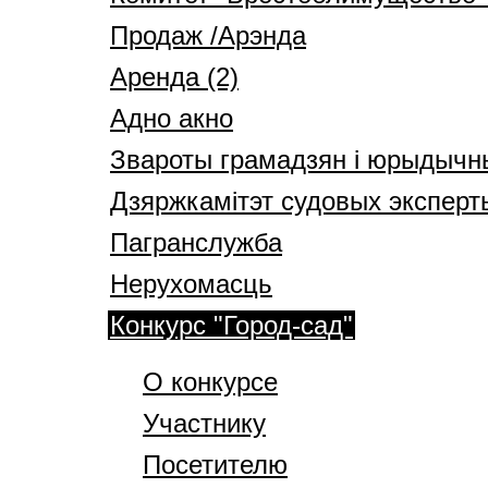
Продаж /Арэнда
Аренда (2)
Адно акно
Звароты грамадзян і юрыдычн
Дзяржкамітэт судовых эксперт
Пагранслужба
Нерухомасць
Конкурс "Город-сад"
О конкурсе
Участнику
Посетителю