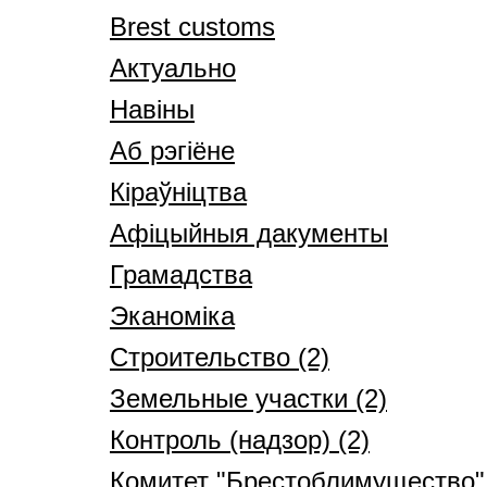
Brest customs
Актуально
Навіны
Аб рэгіёне
Кіраўніцтва
Афіцыйныя дакументы
Грамадства
Эканоміка
Строительство (2)
Земельные участки (2)
Контроль (надзор) (2)
Комитет "Брестоблимущество" 