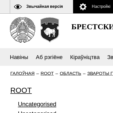
Звычайная версія
Настройкі
БРЕСТСК
Навіны
Аб рэгіёне
Кіраўніцтва
З
ГАЛОЎНАЯ
–
ROOT
–
ОБЛАСТЬ
–
ЗВАРОТЫ 
ROOT
Uncategorised