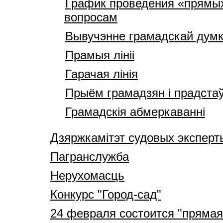
График проведения «прямых
вопросам
Вывучэнне грамадскай думк
Прамыя лініі
Гарачая лінія
Прыём грамадзян і прадста
Грамадскія абмеркаванні
Дзяржкамітэт судовых эксперт
Пагранслужба
Нерухомасць
Конкурс "Город-сад"
24 февраля состоится "прямая