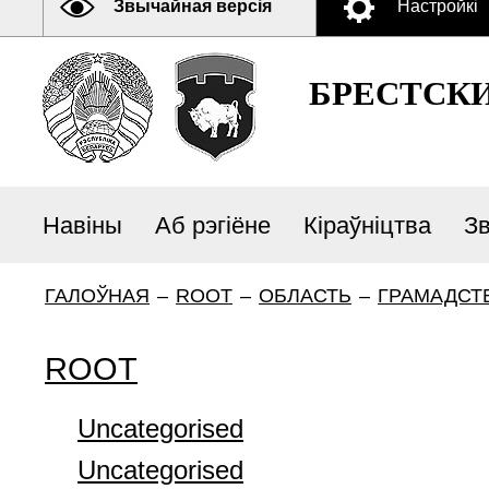
Звычайная версія
Настройкі
БРЕСТСК
Навіны
Аб рэгіёне
Кіраўніцтва
З
ГАЛОЎНАЯ
–
ROOT
–
ОБЛАСТЬ
–
ГРАМАДСТ
ROOT
Uncategorised
Uncategorised