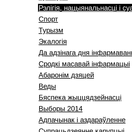
Рэлігія, нацыянальнасці і с
Спорт
Турызм
Экалогія
Да адзінага дня інфармаван
Сродкі масавай інфармацыі
Абаронім дзяцей
Веды
Бяспека жыццядзейнасці
Выборы 2014
Адпачынак і аздараўленне
Супрацьдзеянне карупцыі