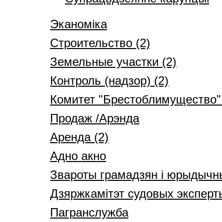
Эканоміка
Строительство (2)
Земельные участки (2)
Контроль (надзор) (2)
Комитет "Брестоблимущество" 
Продаж /Арэнда
Аренда (2)
Адно акно
Звароты грамадзян і юрыдычн
Дзяржкамітэт судовых эксперт
Пагранслужба