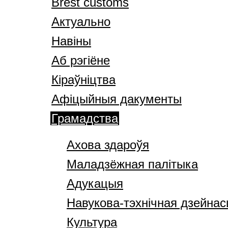
Brest customs
Актуально
Навіны
Аб рэгіёне
Кіраўніцтва
Афіцыйныя дакументы
Грамадства
Ахова здароўя
Маладзёжная палітыка
Адукацыя
Навукова-тэхнічная дзейнас
Культура