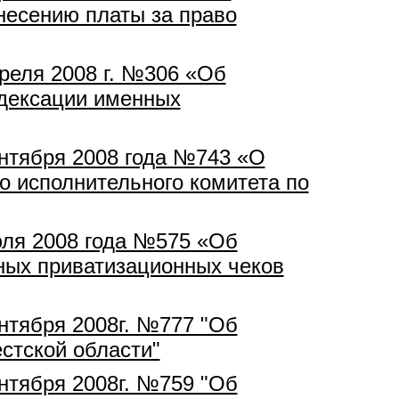
несению платы за право
преля 2008 г. №306 «Об
ндексации именных
ентября 2008 года №743 «О
о исполнительного комитета по
юля 2008 года №575 «Об
ных приватизационных чеков
ентября 2008г. №777 "Об
стской области"
ентября 2008г. №759 "Об