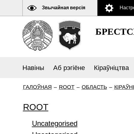
Звычайная версія
Настр
БРЕСТ
Навіны
Аб рэгіёне
Кіраўніцтва
ГАЛОЎНАЯ
–
ROOT
–
ОБЛАСТЬ
–
КІРАЎН
ROOT
Uncategorised