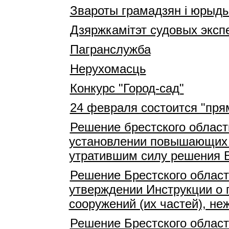
Звароты грамадзян і юрыд
Дзяржкамітэт судовых эксп
Пагранслужба
Нерухомасць
Конкурс "Город-сад"
24 февраля состоится "пря
Решение брестского област
установлении повышающих 
утратившим силу решения Б
Решение Брестского област
утверждении Инструкции о 
сооружений (их частей), н
Решение Брестского област