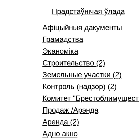
Прадстаўнічая ўлада
Афіцыйныя дакументы
Грамадства
Эканоміка
Строительство (2)
Земельные участки (2)
Контроль (надзор) (2)
Комитет "Брестоблимуществ
Продаж /Арэнда
Аренда (2)
Адно акно