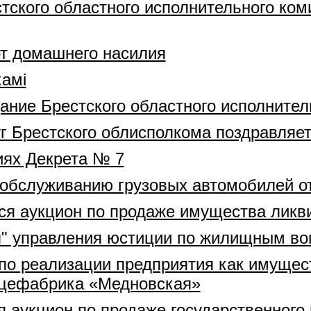
тского областного исполнительного ко
от домашнего насилия
камі
дание Брестского областного исполнител
уг Брестского облисполкома поздравляет
ях Декрета № 7
обслуживанию грузовых автомобилей от
ится аукцион по продаже имущества лик
я" управления юстиции по жилищным в
и по реализации предприятия как имущес
цефабрика «Медновская»
ся аукцион по продаже государственног