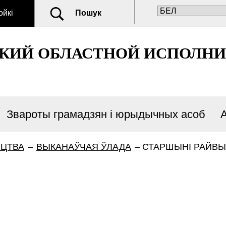
ойкі
Пошук
СКИЙ ОБЛАСТНОЙ ИСПОЛН
Звароты грамадзян і юрыдычных асоб
ІЦТВА
–
ВЫКАНАЎЧАЯ ЎЛАДА
–
СТАРШЫНІ РАЙВЫ