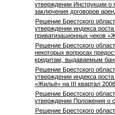
утверждении Инструкции о 
заключения договоров арен
Pешение Брестского област
утверждении индекса роста
приватизационных чеков «Жи
Pешение Брестского област
некоторых вопросах предост
кредитам, выдаваемым бан
Pешение Брестского област
утверждении индекса роста
«Жильё» на III квартал 2008
Pешение Брестского област
утверждении Положения о с
Pешение Брестского област