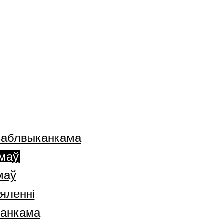
а аблвыканкама
маў
маў
яленні
канкама