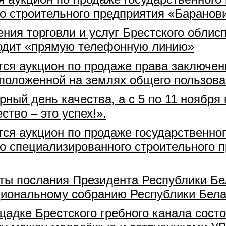
го строительного предприятия «Баранов
ения торговли и услуг Брестского обл
водит «прямую телефонную линию»
ится аукцион по продаже права заключе
положенной на землях общего пользован
рный день качества, а с 5 по 11 ноября
ство – это успех!».
ится аукцион по продаже государственн
го специализированного строительного 
ты послания Президента Республики Бе
циональному собранию Республики Бела
щадке Брестского гребного канала состо