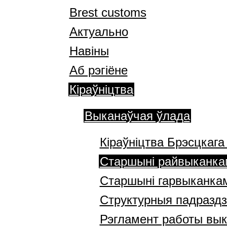
Brest customs
Актуально
Навіны
Аб рэгіёне
Кіраўніцтва
Выканаўчая ўлада
Кіраўніцтва Брэсцкаг
Старшыні райвыканка
Старшыні гарвыканка
Структурныя падраздз
Рэгламент работы вы