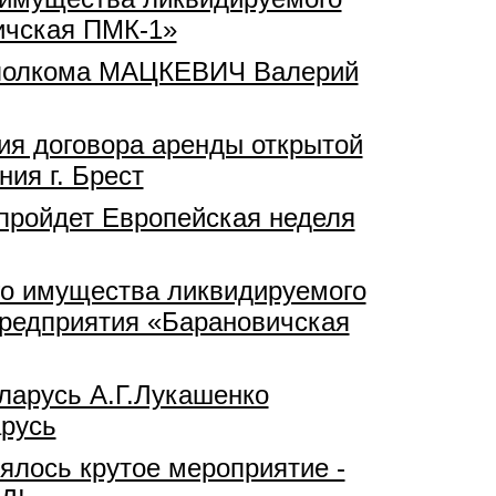
ичская ПМК-1»
исполкома МАЦКЕВИЧ Валерий
ния договора аренды открытой
ия г. Брест
 пройдет Европейская неделя
ого имущества ликвидируемого
предприятия «Барановичская
ларусь А.Г.Лукашенко
русь
ялось крутое мероприятие -