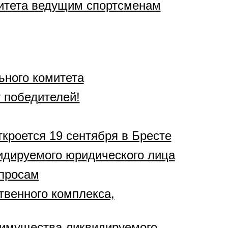
митета ведущим спортсменам
ьного комитета
 победителей!
кроется 19 сентября в Бресте
видируемого юридического лица
опросам
твенного комплекса,
о имущества ликвидируемого