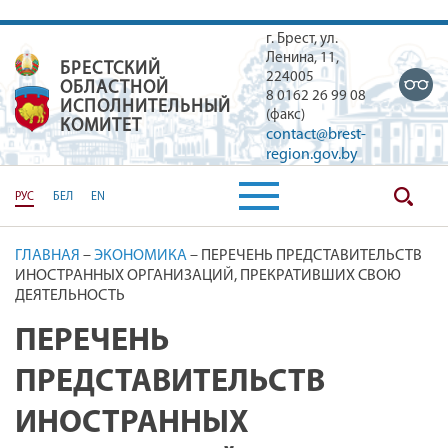
г. Брест, ул.
Ленина, 11,
БРЕСТСКИЙ
БРЕСТСКИЙ ОБЛАСТНОЙ ИСПОЛН
224005
ОБЛАСТНОЙ
8 0162 26 99 08
ИСПОЛНИТЕЛЬНЫЙ
(факс)
КОМИТЕТ
contact@brest-
region.gov.by
РУС
БЕЛ
EN
ГЛАВНАЯ
–
ЭКОНОМИКА
–
ПЕРЕЧЕНЬ ПРЕДСТАВИТЕЛЬСТВ
ИНОСТРАННЫХ ОРГАНИЗАЦИЙ, ПРЕКРАТИВШИХ СВОЮ
ДЕЯТЕЛЬНОСТЬ
ПЕРЕЧЕНЬ
ПРЕДСТАВИТЕЛЬСТВ
ИНОСТРАННЫХ