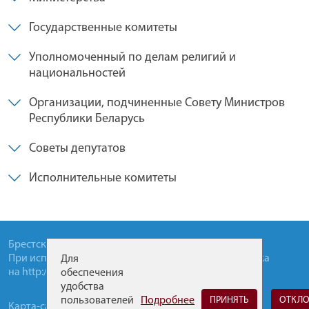
Государственные комитеты
Уполномоченный по делам религий и
национальностей
Организации, подчиненные Совету Министров
Республики Беларусь
Советы депутатов
Исполнительные комитеты
Брестский областной исполнительный комитет
При использовании материалов сайта, прямая ссылка
Для
на
http://brest-region.gov.by
обязательна.
обеспечения
удобства
пользователей
Подробнее
ПРИНЯТЬ
ОТКЛО
Карта-сайта