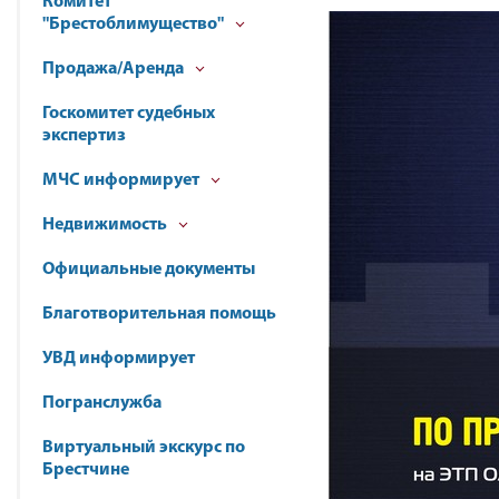
Комитет
"Брестоблимущество"
Продажа/Аренда
Госкомитет судебных
экспертиз
МЧС информирует
Недвижимость
Официальные документы
Благотворительная помощь
УВД информирует
Погранслужба
Виртуальный экскурс по
Брестчине