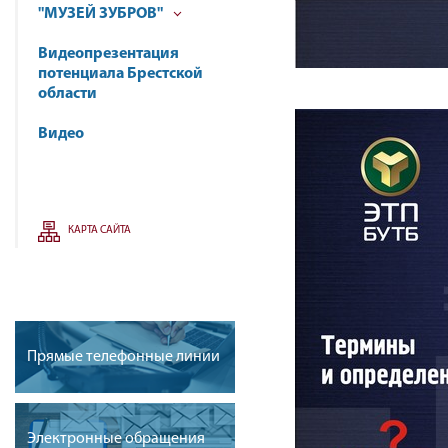
"МУЗЕЙ ЗУБРОВ"
Видеопрезентация
потенциала Брестской
области
Видео
КАРТА САЙТА
Прямые телефонные линии
Электронные обращения