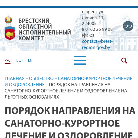
г. Брест, ул.
Ленина, 11,
БРЕСТСКИЙ
БРЕСТСКИЙ ОБЛАСТНОЙ ИСПОЛН
224005
ОБЛАСТНОЙ
8 0162 26 99 08
ИСПОЛНИТЕЛЬНЫЙ
(факс)
КОМИТЕТ
contact@brest-
region.gov.by
РУС
БЕЛ
EN
ГЛАВНАЯ
–
ОБЩЕСТВО
–
САНАТОРНО-КУРОРТНОЕ ЛЕЧЕНИЕ
И ОЗДОРОВЛЕНИЕ
–
ПОРЯДОК НАПРАВЛЕНИЯ НА
САНАТОРНО-КУРОРТНОЕ ЛЕЧЕНИЕ И ОЗДОРОВЛЕНИЕ НА
ЛЬГОТНЫХ ОСНОВАНИЯХ
ПОРЯДОК НАПРАВЛЕНИЯ НА
САНАТОРНО-КУРОРТНОЕ
ЛЕЧЕНИЕ И ОЗДОРОВЛЕНИЕ