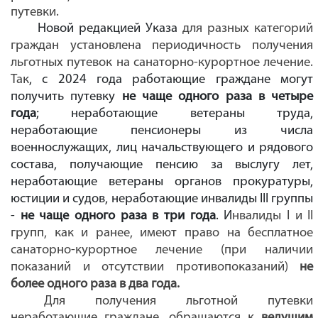
путевки.
Новой редакцией Указа
для разных категорий
граждан установлена периодичность получения
льготных путевок на санаторно-курортное лечение.
Так
, с 2024 года работающие граждане могут
получить путевку
не чаще одного раза в четыре
года
; неработающие
ветераны труда,
неработающие пенсионеры из числа
военнослужащих, лиц начальствующего и рядового
состава, получающие пенсию за выслугу лет,
неработающие ветераны органов прокуратуры,
юстиции и судов, неработающие инвалиды III группы
-
не
чаще одного раза в три года
. И
нвалиды І и ІІ
групп, как и ранее, имеют право на бесплатное
санаторно-курортное лечение (при наличии
показаний и отсутствии противопоказаний)
не
более одного раза в два года.
Для получения льготной путевки
неработающие граждане, обращаются к
ведущим