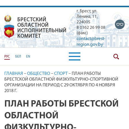
г. Брест, ул.
Ленина, 11,
БРЕСТСКИЙ
БРЕСТСКИЙ ОБЛАСТНОЙ ИСПОЛН
224005
ОБЛАСТНОЙ
8 0162 26 99 08
ИСПОЛНИТЕЛЬНЫЙ
(факс)
КОМИТЕТ
contact@brest-
region.gov.by
РУС
БЕЛ
EN
ГЛАВНАЯ
–
ОБЩЕСТВО
–
СПОРТ
–
ПЛАН РАБОТЫ
БРЕСТСКОЙ ОБЛАСТНОЙ ФИЗКУЛЬТУРНО-СПОРТИВНОЙ
ОРГАНИЗАЦИИ НА ПЕРИОД С 29 ОКТЯБРЯ ПО 4 НОЯБРЯ
2018 Г.
ПЛАН РАБОТЫ БРЕСТСКОЙ
ОБЛАСТНОЙ
ФИЗКУЛЬТУРНО-