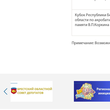
Кубок Республики Б
области по акробат
памяти В.П.Коркина
Примечание: Возможн