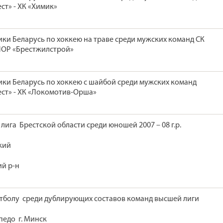
ест» - ХК «Химик»
ки Беларусь по хоккею на траве среди мужских команд СК
ШОР «Брестжилстрой»
ки Беларусь по хоккею с шайбой среди мужских команд
ест» - ХК «Локомотив-Орша»
лига Брестской области среди юношей 2007 – 08 г.р.
кий
ий р-н
тболу среди дублирующих составов команд высшей лиги
педо г. Минск