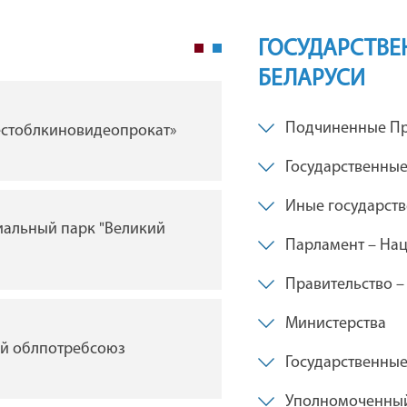
ГОСУДАРСТВЕ
БЕЛАРУСИ
ГУ "Брестская областна
Подчиненные Пр
естоблкиновидеопрокат»
филармония"
Государственные
Иные государст
иальный парк "Великий
ГУ "Брестский академи
Парламент – Нац
драмы им. Ленинского
Беларуси"
Правительство –
Министерства
ий облпотребсоюз
Государственны
Брестская таможня
Уполномоченный