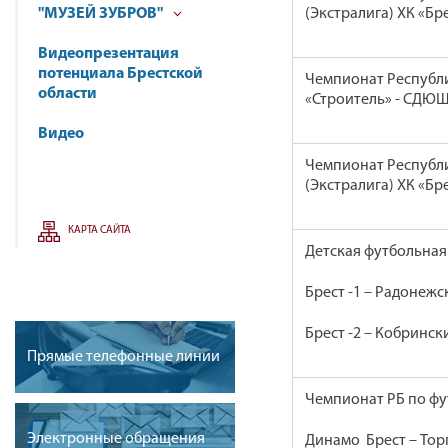
"МУЗЕЙ ЗУБРОВ"
(Экстралига) ХК «Бр
Видеопрезентация
потенциала Брестской
Чемпионат Республи
области
«Строитель» - СДЮ
Видео
Чемпионат Республи
(Экстралига) ХК «Бр
КАРТА САЙТА
Детская футбольная 
Брест -1 – Радонежс
Брест -2 – Кобринск
Прямые телефонные линии
Чемпионат РБ по фу
Электронные обращения
Динамо Брест – Тор