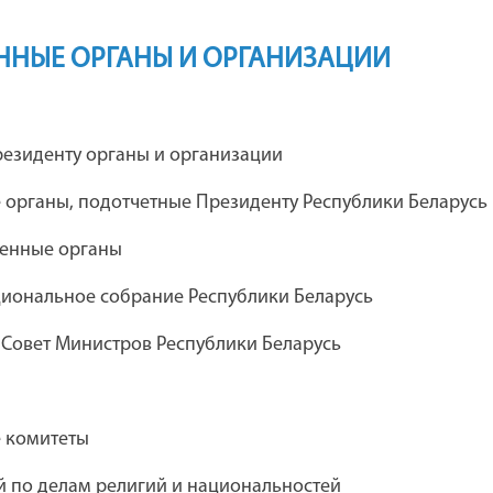
ННЫЕ ОРГАНЫ И ОРГАНИЗАЦИИ
я
Каталог предприятий концерна
езиденту органы и организации
"Беллегпром"
 органы, подотчетные Президенту Республики Беларусь
венные органы
ческий театр
Дебюрократизация
иональное собрание Республики Беларусь
 комсомола
административных процедур
 Совет Министров Республики Беларусь
Академия управления при
е комитеты
Президенте Республики Беларусь
 по делам религий и национальностей