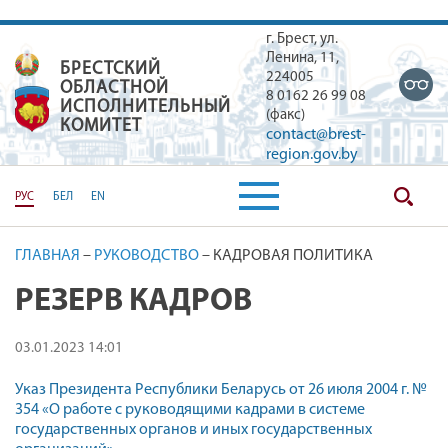
г. Брест, ул.
Ленина, 11,
БРЕСТСКИЙ
БРЕСТСКИЙ ОБЛАСТНОЙ ИСПОЛН
224005
ОБЛАСТНОЙ
8 0162 26 99 08
ИСПОЛНИТЕЛЬНЫЙ
(факс)
КОМИТЕТ
contact@brest-
region.gov.by
РУС
БЕЛ
EN
ГЛАВНАЯ
–
РУКОВОДСТВО
–
КАДРОВАЯ ПОЛИТИКА
РЕЗЕРВ КАДРОВ
03.01.2023 14:01
Указ Президента Республики Беларусь от 26 июля 2004 г. №
354
«О работе с руководящими кадрами в системе
государственных органов и иных государственных