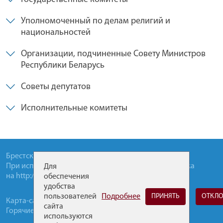
Уполномоченный по делам религий и
национальностей
Организации, подчиненные Совету Министров
Республики Беларусь
Советы депутатов
Исполнительные комитеты
Брестский областной исполнительный комитет
При использовании материалов сайта, прямая ссылка
Для
на
http://brest-region.gov.by
обязательна.
обеспечения
удобства
пользователей
Подробнее
ПРИНЯТЬ
ОТКЛО
Карта-сайта
сайта
Горячие-линии
используются