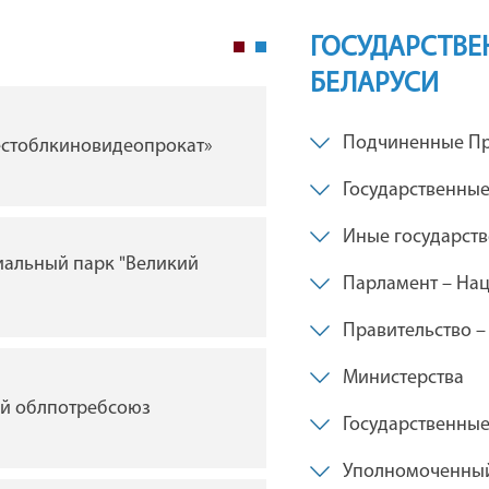
ГОСУДАРСТВЕ
БЕЛАРУСИ
ГУ "Брестская областна
Подчиненные Пр
естоблкиновидеопрокат»
филармония"
Государственные
Иные государст
иальный парк "Великий
ГУ "Брестский академи
Парламент – Нац
драмы им. Ленинского
Беларуси"
Правительство –
Министерства
ий облпотребсоюз
Государственны
Брестская таможня
Уполномоченный