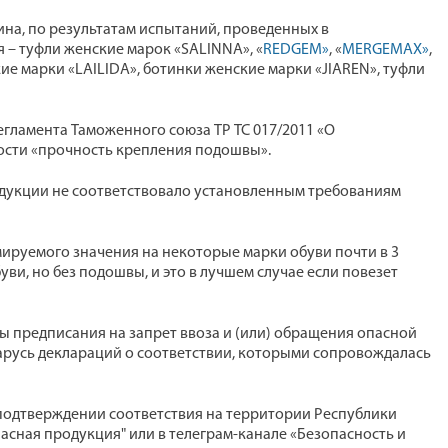
чина, по результатам испытаний, проведенных в
– туфли женские марок «SALINNA», «
REDGEM»
, «
MERGEMAX»
,
ие марки «LAILIDA», ботинки женские марки «JIAREN», туфли
гламента Таможенного союза ТР ТС 017/2011 «О
ости «прочность крепления подошвы».
дукции не соответствовало установленным требованиям
ируемого значения на некоторые марки обуви почти в 3
буви, но без подошвы, и это в лучшем случае если повезет
 предписания на запрет ввоза и (или) обращения опасной
арусь деклараций о соответствии, которыми сопровождалась
подтверждении соответствия на территории Республики
асная продукция" или в телеграм-канале «Безопасность и