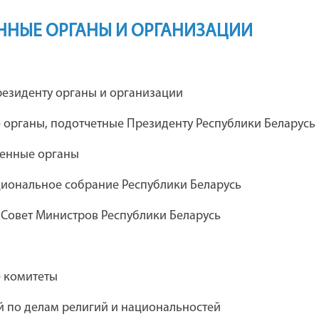
ННЫЕ ОРГАНЫ И ОРГАНИЗАЦИИ
я
Каталог предприятий концерна
езиденту органы и организации
"Беллегпром"
 органы, подотчетные Президенту Республики Беларусь
венные органы
ческий театр
Дебюрократизация
иональное собрание Республики Беларусь
 комсомола
административных процедур
 Совет Министров Республики Беларусь
Академия управления при
е комитеты
Президенте Республики Беларусь
 по делам религий и национальностей