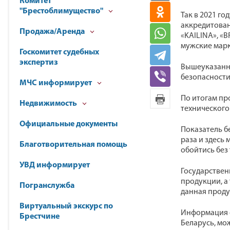
Комитет
"Брестоблимущество"
Так в 2021 г
аккредитован
Продажа/Аренда
«KAILINA», «
мужские марк
Госкомитет судебных
экспертиз
Вышеуказанна
безопасности
МЧС информирует
По итогам пр
Недвижимость
технического
Официальные документы
Показатель б
раза и здесь 
Благотворительная помощь
обойтись без 
УВД информирует
Государствен
продукции, а
Погранслужба
данная проду
Виртуальный экскурс по
Информация о
Брестчине
Беларусь, мо