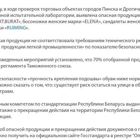
оду, в ходе проверок торговых объектах городов Пинска и Дроги
ной испытательной лаборатории, выявлена опасная продукция 
BRT.BURAT», босоножки женские марки «ELENA», сандалеты женск
и «
RUIMING
».
я продукция не соответствовала требованиям технического ре
 продукции легкой промышленности» по показателю безопасн
оведенных мероприятий установлено, что 70% отобранной про
 регламента Таможенного союза.
езопасности «прочность крепления подошвы» обуви ниже норм
можно сказать о том, что: существует риск остаться на улице в о
травм.
ным комитетом по стандартизации Республики Беларусь выданы
 также о прекращении действия на территории Республики Бел
кция.
б опасной продукции и прекращении действия документов о 
жно получить на официальном сайте Госстандарта в реестре "Оп