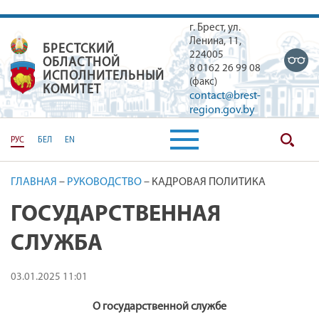
г. Брест, ул.
Ленина, 11,
БРЕСТСКИЙ
БРЕСТСКИЙ ОБЛАСТНОЙ ИСПОЛН
224005
ОБЛАСТНОЙ
8 0162 26 99 08
ИСПОЛНИТЕЛЬНЫЙ
(факс)
КОМИТЕТ
contact@brest-
region.gov.by
РУС
БЕЛ
EN
ГЛАВНАЯ
–
РУКОВОДСТВО
–
КАДРОВАЯ ПОЛИТИКА
ГОСУДАРСТВЕННАЯ
СЛУЖБА
03.01.2025 11:01
О государственной службе